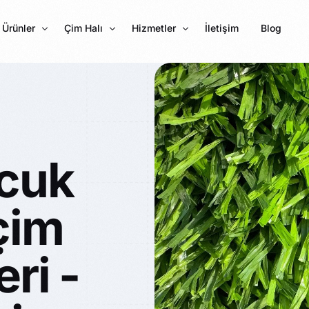
Ürünler
Çim Halı
Hizmetler
İletişim
Blog
Karo Halı
7 MM Çim Halı
Mineflo
PVC Parke Kaplama
10 MM Çim Halı
Karo Halı Kaplama
Halıfleks
11 MM Çim Halı
Halı Saha Çimi
cuk
Fuar Halı
20 MM Çim Halı
Çim Halı Çeşitleri
Cami Halısı
25 MM Çim Halı
Futbol Çimi 55 mm
çim
Çim çit
30 MM Çim Halı
Rip Halı
35 MM Çim Halı
eri -
40 MM Çim Halı
45 MM Çim Halı