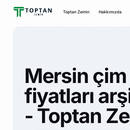
Toptan Zemin
Hakkımızda
Mersin çim 
fiyatları arş
- Toptan Z