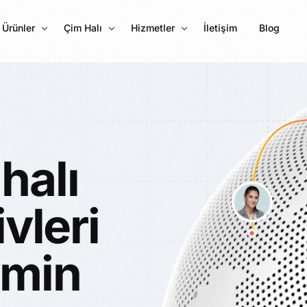
Ürünler
Çim Halı
Hizmetler
İletişim
Blog
Karo Halı
7 MM Çim Halı
Mineflo
PVC Parke Kaplama
10 MM Çim Halı
Karo Halı Kaplama
Halıfleks
11 MM Çim Halı
Halı Saha Çimi
halı
Fuar Halı
20 MM Çim Halı
Çim Halı Çeşitleri
Cami Halısı
25 MM Çim Halı
Futbol Çimi 55 mm
ivleri
Çim çit
30 MM Çim Halı
Rip Halı
35 MM Çim Halı
emin
40 MM Çim Halı
45 MM Çim Halı