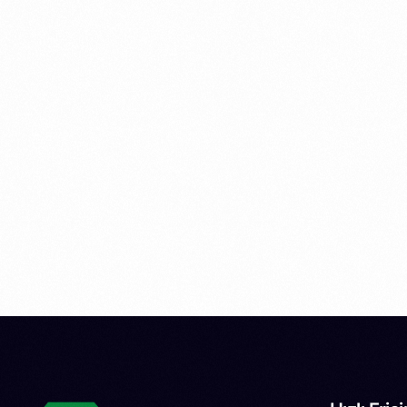
Adana’da Kaliteli Zemin Çözümleriyle
Fark Yaratın
Adana’da sporun gelişimi için kaliteli ve uzun
ömürlü tesisler büyük önem taşıyor. Özelliklefutbol
gibi yaygın spor dalları için ideal olan halı sahaların
[…]