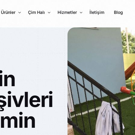
Ürünler
Çim Halı
Hizmetler
İletişim
Blog
Karo Halı
7 MM Çim Halı
Mineflo
PVC Parke Kaplama
10 MM Çim Halı
Karo Halı Kaplama
Halıfleks
11 MM Çim Halı
Halı Saha Çimi
in
Fuar Halı
20 MM Çim Halı
Çim Halı Çeşitleri
Cami Halısı
25 MM Çim Halı
Futbol Çimi 55 mm
ivleri
Çim çit
30 MM Çim Halı
Rip Halı
35 MM Çim Halı
emin
40 MM Çim Halı
45 MM Çim Halı