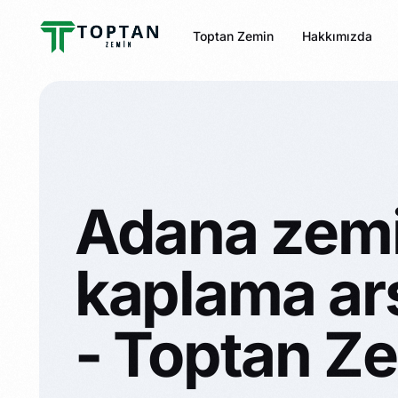
Toptan Zemin
Hakkımızda
Adana zem
kaplama arş
- Toptan Z